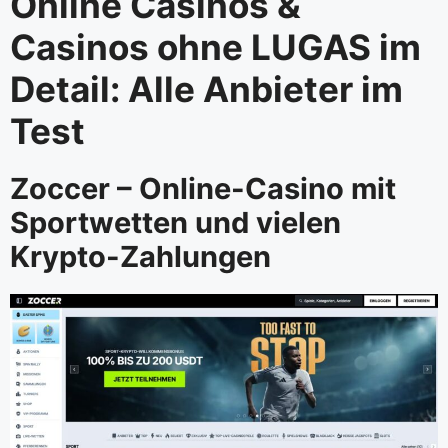
Online Casinos &
Casinos ohne LUGAS im
Detail: Alle Anbieter im
Test
Zoccer – Online-Casino mit
Sportwetten und vielen
Krypto-Zahlungen