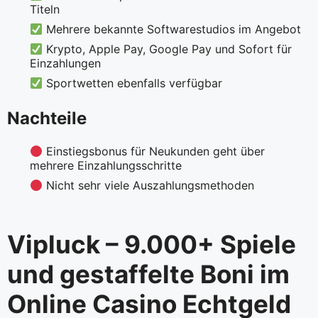
Titeln
Mehrere bekannte Softwarestudios im Angebot
Krypto, Apple Pay, Google Pay und Sofort für
Einzahlungen
Sportwetten ebenfalls verfügbar
Nachteile
Einstiegsbonus für Neukunden geht über
mehrere Einzahlungsschritte
Nicht sehr viele Auszahlungsmethoden
Vipluck – 9.000+ Spiele
und gestaffelte Boni im
Online Casino Echtgeld