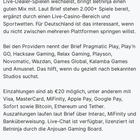
Live-Dealer-Spielen wechselst, bringt Betninja einen
guten Mix mit. Laut Brief stehen 2.000+ Spiele bereit,
ergänzt durch einen Live-Casino-Bereich und
Sportwetten. Für Deutschland ist das interessant, wenn
du nicht zwischen mehreren Plattformen springen willst.
Bei den Providern nennt der Brief Pragmatic Play, Play’n
GO, Hacksaw Gaming, Relax Gaming, Playson,
Novomatic, Wazdan, Games Global, Kalamba Games
und Amusnet. Das hilft, wenn du gezielt nach bekannten
Studios suchst.
Einzahlungen sind ab €20 möglich, unter anderem mit
Visa, MasterCard, MiFinity, Apple Pay, Google Pay,
Sofort sowie Bitcoin, Ethereum und Tether.
Auszahlungen laufen laut Brief über Interac, MiFinity und
Banküberweisung. Live-Chat ist verfügbar, lizenziert ist
Betninja durch die Anjouan Gaming Board.