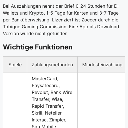
Bei Auszahlungen nennt der Brief 0-24 Stunden für E-
Wallets und Krypto, 1-5 Tage für Karten und 3-7 Tage
per Banküberweisung. Lizenziert ist Zoccer durch die
Tobique Gaming Commission. Eine App als Download
Version wurde nicht gefunden.
Wichtige Funktionen
Spiele
Zahlungsmethoden
Mindesteinzahlung
MasterCard,
Paysafecard,
Revolut, Bank Wire
Transfer, Wise,
Rapid Transfer,
Skrill, Neteller,
Interac, Zimpler,
Siru Mobile,