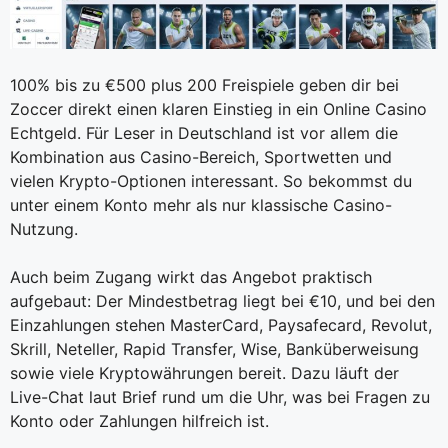
100% bis zu €500 plus 200 Freispiele geben dir bei
Zoccer direkt einen klaren Einstieg in ein Online Casino
Echtgeld. Für Leser in Deutschland ist vor allem die
Kombination aus Casino-Bereich, Sportwetten und
vielen Krypto-Optionen interessant. So bekommst du
unter einem Konto mehr als nur klassische Casino-
Nutzung.
Auch beim Zugang wirkt das Angebot praktisch
aufgebaut: Der Mindestbetrag liegt bei €10, und bei den
Einzahlungen stehen MasterCard, Paysafecard, Revolut,
Skrill, Neteller, Rapid Transfer, Wise, Banküberweisung
sowie viele Kryptowährungen bereit. Dazu läuft der
Live-Chat laut Brief rund um die Uhr, was bei Fragen zu
Konto oder Zahlungen hilfreich ist.