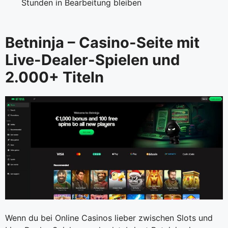
Stunden in Bearbeitung bleiben
Betninja – Casino-Seite mit
Live-Dealer-Spielen und
2.000+ Titeln
Wenn du bei Online Casinos lieber zwischen Slots und