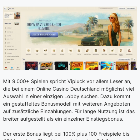
Mit 9.000+ Spielen spricht Vipluck vor allem Leser an,
die bei einem Online Casino Deutschland möglichst viel
Auswahl in einer einzigen Lobby suchen. Dazu kommt
ein gestaffeltes Bonusmodell mit weiteren Angeboten
auf zusätzliche Einzahlungen. Für lange Nutzung ist das
breiter aufgestellt als ein einzelner Einstiegsbonus.
Der erste Bonus liegt bei 100% plus 100 Freispiele bis